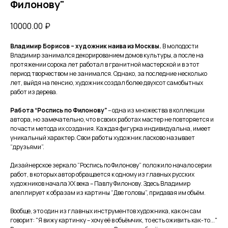
Филонову"
10000.00
₽
Владимир Борисов – художник наива из Москвы.
В молодости
Владимир занимался декорированием домов культуры, а после на
протяжении сорока лет работал в гранитной мастерской и в этот
период творчеством не занимался. Однако, за последние несколько
лет, выйдя на пенсию, художник создал более двухсот самобытных
работ из дерева.
Работа “Роспись по Филонову”
– одна из множества в коллекции
автора, но замечательно, что в своих работах мастер не повторяется и
по части метода их создания. Каждая фигурка индивидуальна, имеет
уникальный характер. Свои работы художник ласково называет
“друзьями”.
Дизайнерское зеркало “Роспись по Филонову” положило начало серии
работ, в которых автор обращается к одному из главных русских
художников начала ХХ века – Павлу Филонову. Здесь Владимир
апеллирует к образам из картины “Две головы”, придавая им объём.
Вообще, это один из главных инструментов художника, как он сам
говорит: "Я вижу картинку – хочу её в объёмчик, то есть оживить как-то..."