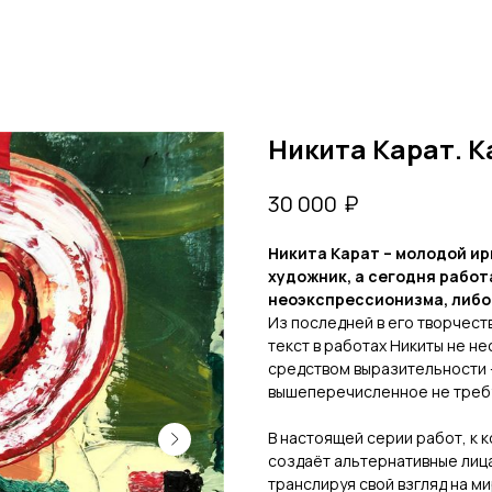
Никита Карат. К
₽
30 000
Никита Карат – молодой ир
художник, а сегодня рабо
неоэкспрессионизма, либо 
Из последней в его творчеств
текст в работах Никиты не не
средством выразительности –
вышеперечисленное не требу
В настоящей серии работ, к к
создаёт альтернативные лица
транслируя свой взгляд на ми