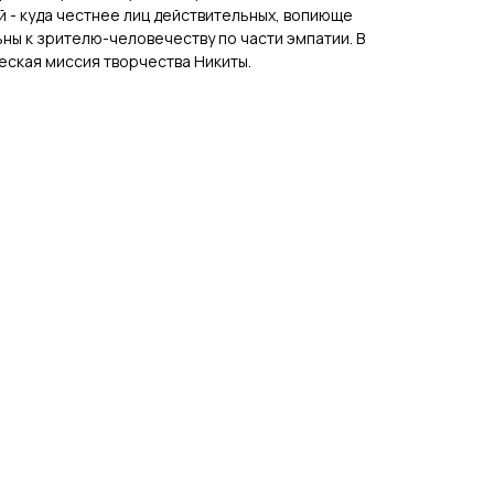
й - куда честнее лиц действительных, вопиюще
ны к зрителю-человечеству по части эмпатии. В
еская миссия творчества Никиты.