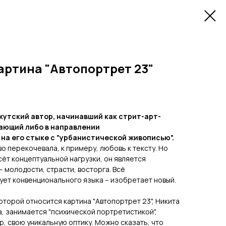
артина "Автопортрет 23"
кутский автор, начинавший как стрит-арт-
тающий либо в направлении
на его стыке с "урбанистической живописью".
о перекочевала, к примеру, любовь к тексту. Но
сёт концептуальной нагрузки, он является
 молодости, страсти, восторга. Всё
ет конвенционального языка – изобретает новый.
оторой относится картина "Автопортрет 23", Никита
, занимается "психической портретистикой",
р, свою уникальную оптику. Можно сказать, что