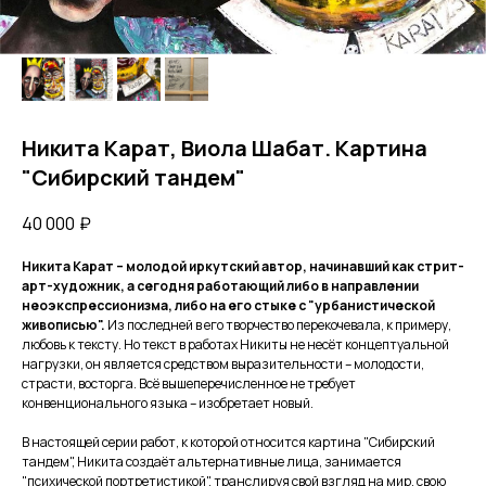
Никита Карат, Виола Шабат. Картина
"Сибирский тандем"
40 000
₽
Никита Карат – молодой иркутский автор, начинавший как стрит-
арт-художник, а сегодня работающий либо в направлении
неоэкспрессионизма, либо на его стыке с "урбанистической
живописью".
Из последней в его творчество перекочевала, к примеру,
любовь к тексту. Но текст в работах Никиты не несёт концептуальной
нагрузки, он является средством выразительности – молодости,
страсти, восторга. Всё вышеперечисленное не требует
конвенционального языка – изобретает новый.
В настоящей серии работ, к которой относится картина "Сибирский
тандем", Никита создаёт альтернативные лица, занимается
"психической портретистикой", транслируя свой взгляд на мир, свою