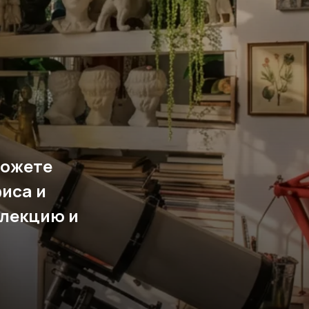
можете
фиса и
 лекцию и