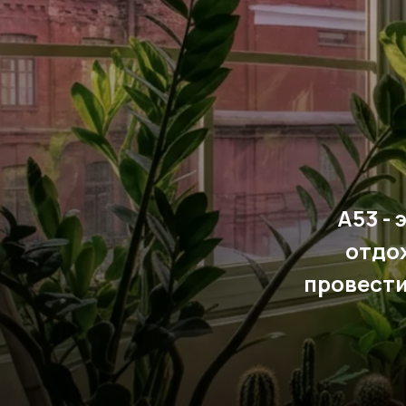
А53 -
отдох
провести