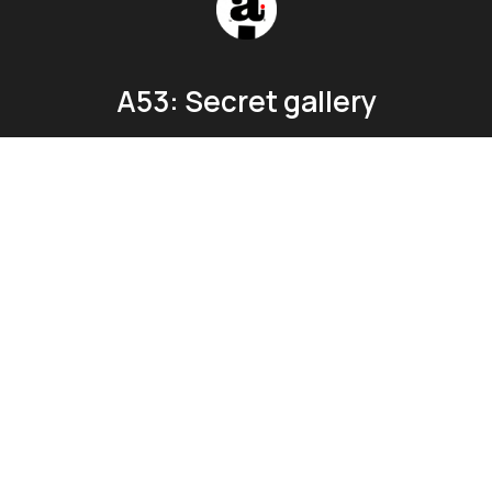
А53: Secret gallery
Контакты
ФОТО АРХИВ
О НАС
Оферта
© All Rights Reserved. Acme Design Co.
hello@mysite.com
Tilda
Made on