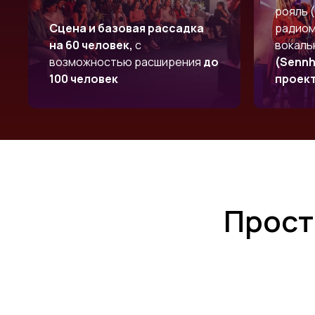
рояль (
Сцена и базовая рассадка
радиом
на 60 человек,
с
вокал
возможностью расширения
до
(Sennh
100 человек
проект
Прост