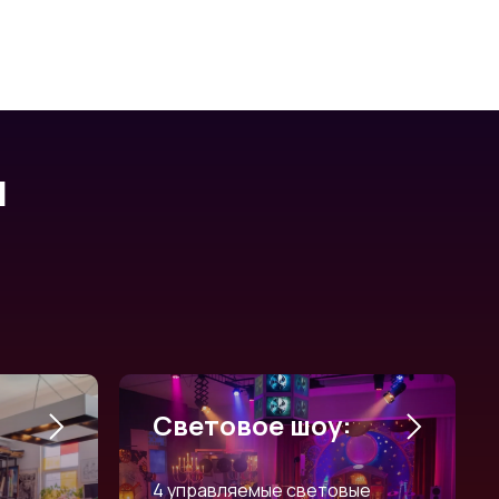
л
Световое шоу:
4 управляемые световые