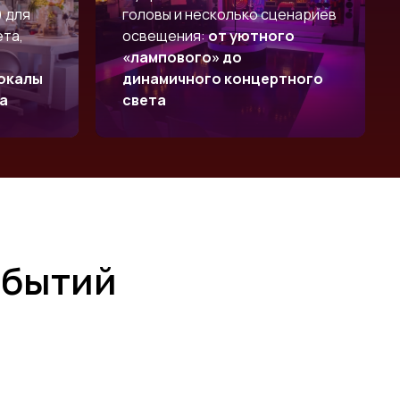
) для
головы и несколько сценариев
та,
освещения:
от уютного
«лампового» до
бокалы
динамичного концертного
а
света
обытий