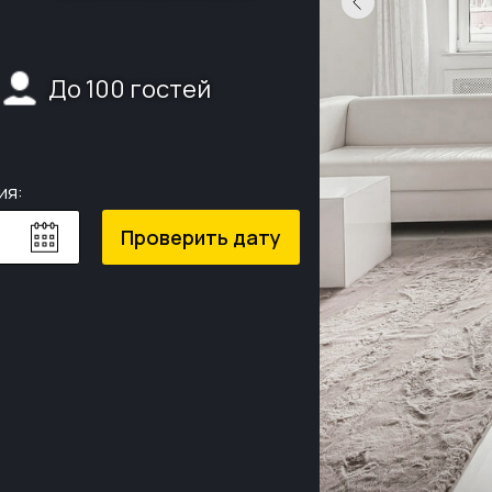
До 100 гостей
ия:
Проверить дату