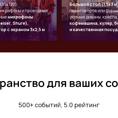
Orla 120),
Большой стол (1,5х3 м
икрофоны и проводные
переговоров или фурше
ьные
микрофоны
уютные диваны, кресла,
eiser, Shure),
кофемашина, кулер, 
ор с экраном 3х2,5 м
и качественная посуд
ранство для ваших с
500+ событий, 5.0 рейтинг