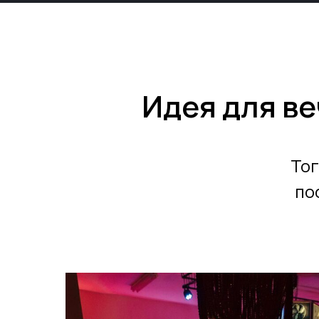
Идея для ве
Тог
по