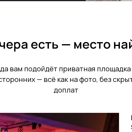
чера есть — место н
да вам подойдёт приватная площадка
сторонних — всё как на фото, без скры
доплат