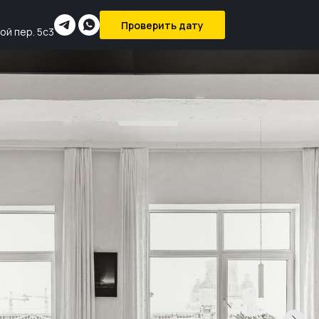
+7 926 043 06 91 - Валерия
Проверить дату
Позвонить
ой пер. 5с3